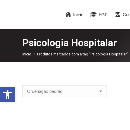
Início
FGP
Cur
Psicologia Hospitalar
Você está aqui:
Início
Produtos marcados com a tag “Psicologia Hospitalar”
Abrir a barra de ferramentas