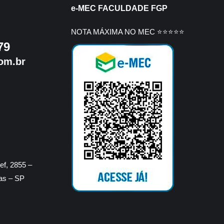
e-MEC FACULDADE FGP
NOTA MÁXIMA NO MEC ⭐⭐⭐⭐⭐
79
om.br
f, 2855 –
ras – SP