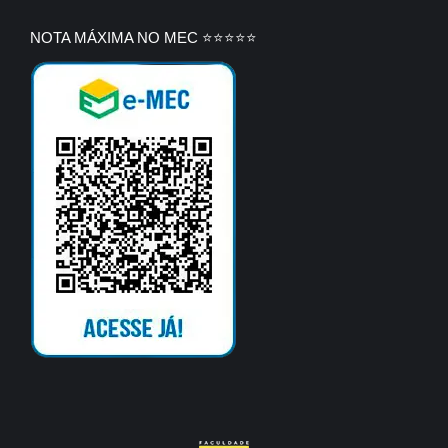
NOTA MÁXIMA NO MEC ⭐⭐⭐⭐⭐