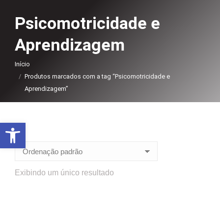
Psicomotricidade e
Aprendizagem
Você está aqui:
Início
Produtos marcados com a tag “Psicomotricidade e
Aprendizagem”
Abrir a barra de ferramentas
Exibindo um único resultado