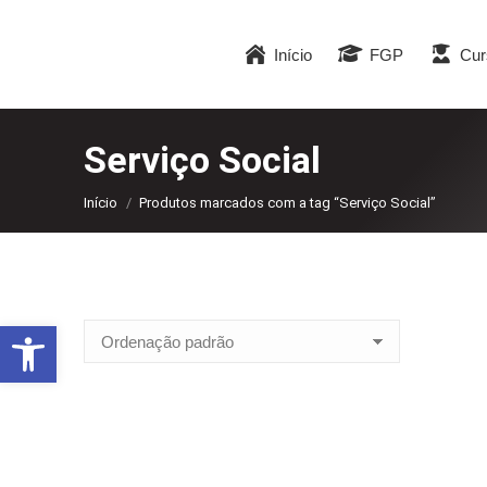
Início
FGP
Cur
Serviço Social
Você está aqui:
Início
Produtos marcados com a tag “Serviço Social”
Abrir a barra de ferramentas