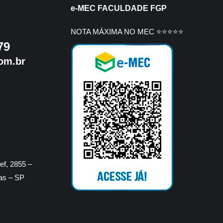
e-MEC FACULDADE FGP
NOTA MÁXIMA NO MEC ⭐⭐⭐⭐⭐
79
om.br
f, 2855 –
ras – SP