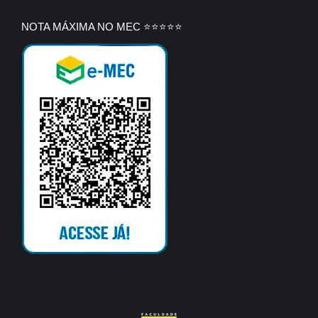
NOTA MÁXIMA NO MEC ⭐⭐⭐⭐⭐