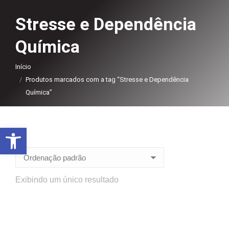
Stresse e Dependência
Química
Você está aqui:
Início
Produtos marcados com a tag “Stresse e Dependência
Química”
Abrir a barra de ferramentas
Exibindo um único resultado