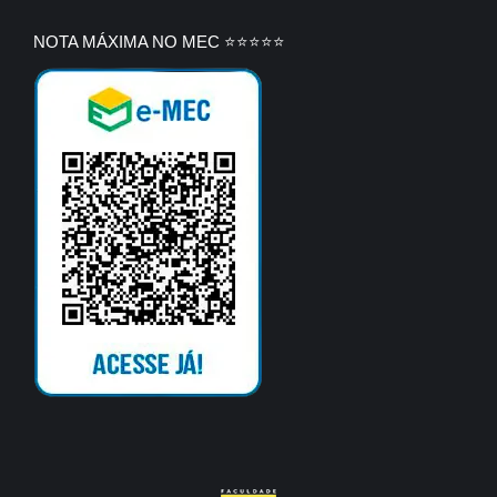
NOTA MÁXIMA NO MEC ⭐⭐⭐⭐⭐