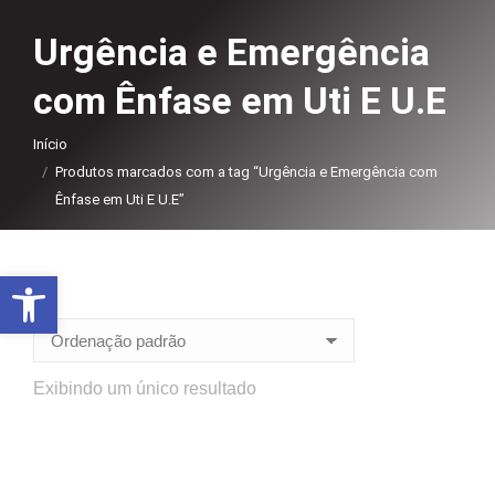
Urgência e Emergência
com Ênfase em Uti E U.E
Você está aqui:
Início
Produtos marcados com a tag “Urgência e Emergência com
Ênfase em Uti E U.E”
Abrir a barra de ferramentas
Exibindo um único resultado