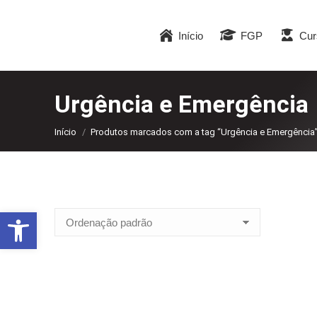
Início
FGP
Cur
Urgência e Emergência
Você está aqui:
Início
Produtos marcados com a tag “Urgência e Emergência
Abrir a barra de ferramentas