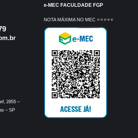
e-MEC FACULDADE FGP
NOTA MÁXIMA NO MEC ⭐⭐⭐⭐⭐
79
om.br
f, 2855 –
ras – SP