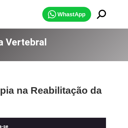
Search:
WhastApp
a Vertebral
pia na Reabilitação da
a-se