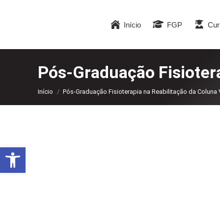
Início
FGP
Cur
Pós-Graduação Fisiotera
Você está aqui:
Início
Pós-Graduação Fisioterapia na Reabilitação da Coluna 
Abrir a barra de ferramentas