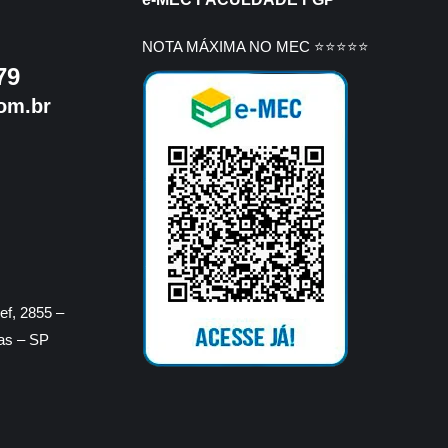
NOTA MÁXIMA NO MEC ⭐⭐⭐⭐⭐
79
om.br
f, 2855 –
ras – SP