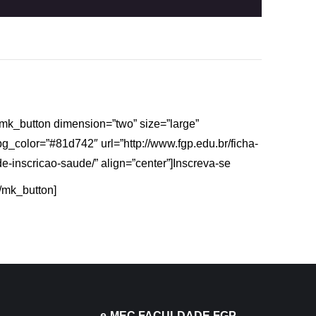
[mk_button dimension=”two” size=”large”
bg_color=”#81d742″ url=”http://www.fgp.edu.br/ficha-
de-inscricao-saude/” align=”center”]Inscreva-se
[/mk_button]
e-MEC FACULDADE FGP