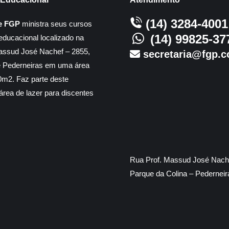
(14) 3284-4001
e FGP
ministra seus cursos
(14) 99825-37
educacional localizado na
assud José Nachef – 2855,
secretaria@fgp.c
e Pederneiras em uma área
m2. Faz parte deste
rea de lazer para discentes
Rua Prof. Massud José Nache
Parque da Colina – Pedernei