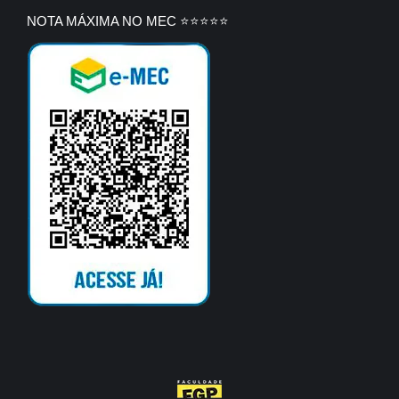
NOTA MÁXIMA NO MEC ⭐⭐⭐⭐⭐