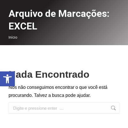
Arquivo de Marcações:
EXCEL
Você está aqui:
Início
Abrir a barra de ferramentas
Nada Encontrado
Nós não conseguimos encontrar o que você está
procurando. Talvez a busca pode ajudar.
Search: