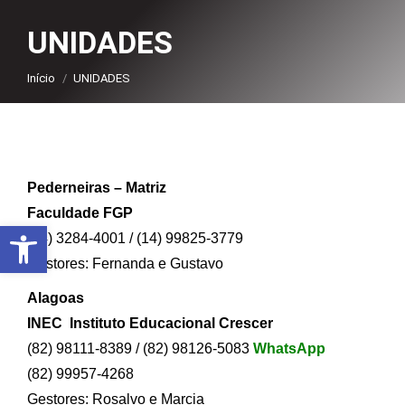
UNIDADES
Você está aqui:
Início
UNIDADES
Pederneiras – Matriz
Faculdade FGP
Abrir a barra de ferramentas
(14) 3284-4001 / (14) 99825-3779
Gestores: Fernanda e Gustavo
Alagoas
INEC Instituto Educacional Crescer
(82) 98111-8389 / (82) 98126-5083
WhatsApp
(82) 99957-4268
Gestores: Rosalvo e Marcia