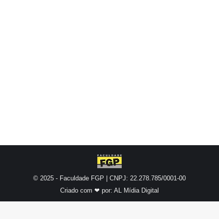
Massoco e Cyntia Grizzo no 24º Encontro
Ibero-Americano de Educação realizado na
Faculdade de Ciências e Letras da Unesp
Araraquara entre 20 e 23 de novembro. O
evento reuniu pesquisadores do Brasil e
também de outros países, como Espanha,
México, Chile e Peru. Massoco apresentou…
© 2025 - Faculdade FGP | CNPJ: 22.278.785/0001-00
Criado com ❤ por:
AL Mídia Digital