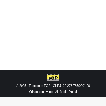
das 9h30 às 21h. As inscrições deve ser
efetivadas no site www.fgp.edu.br ou pelos
telefones 3284.4001 e 9 9825.3779. Há vagas
para Administração, Engenharia de Produção,
Ciências Contábeis, Medicina Veterinária,
Pedagogia, Sistemas de Informação, Gestão da
Qualidade,…
© 2025 - Faculdade FGP | CNPJ: 22.278.785/0001-00
Criado com ❤ por:
AL Mídia Digital