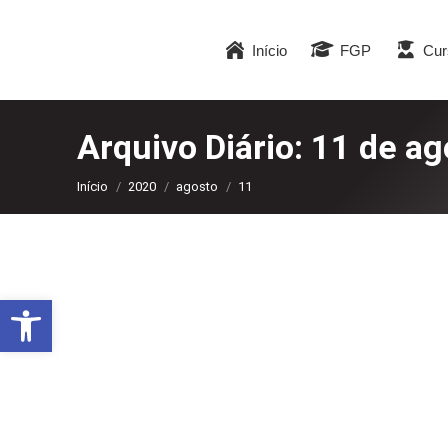
Início
FGP
Cur
Arquivo Diário:
11 de ag
Você está aqui:
Início
2020
agosto
11
Abrir a barra de ferramentas