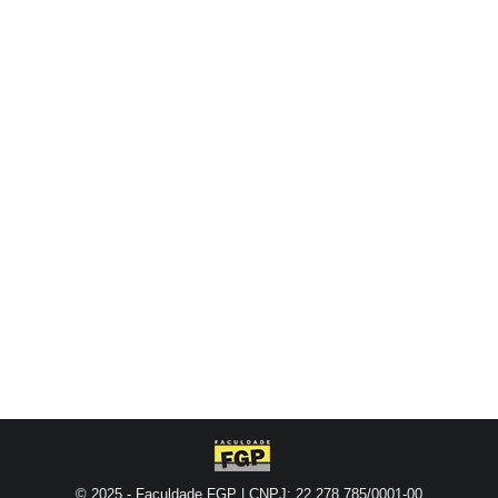
 da profissão
go o contato com o dia a dia da profissão já no primeiro ano
ico oferecido em sala de aula. Ao longo de 2022, os futuros en
© 2025 - Faculdade FGP | CNPJ: 22.278.785/0001-00