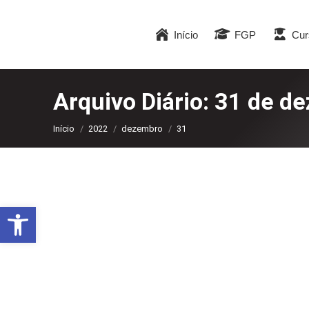
Início
FGP
Cur
Arquivo Diário:
31 de d
Você está aqui:
Início
2022
dezembro
31
Abrir a barra de ferramentas