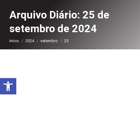
Arquivo Diário:
25 de
setembro de 2024
Você está aqui:
Início
2024
setembro
25
Abrir a barra de ferramentas