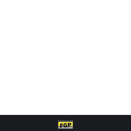
Abertas inscrições para
Sevepe 2024
FGP NEWS
Por
almd
25 de setembro de 2024