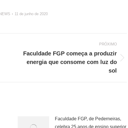
 NEWS
11 de junho de 2020
PRÓXIMO
Faculdade FGP começa a produzir
Próximo
energia que consome com luz do
post:
sol
Faculdade FGP, de Pederneiras,
celebra 25 anos de ensino superior