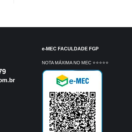
e-MEC FACULDADE FGP
NOTA MÁXIMA NO MEC ⭐⭐⭐⭐⭐
79
om.br