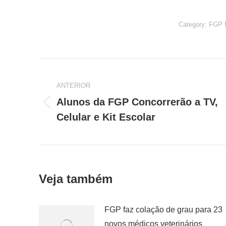
Category:
FGP
Navegação
de
ANTERIOR
Alunos da FGP Concorrerão a TV,
Post
post:
Celular e Kit Escolar
anterior:
Veja também
FGP faz colação de grau para 23
novos médicos veterinários