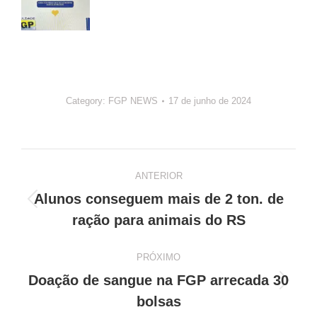
Category:
FGP NEWS
17 de junho de 2024
Navegação
ANTERIOR
de
Alunos conseguem mais de 2 ton. de
Post
post:
ração para animais do RS
anterior:
PRÓXIMO
Doação de sangue na FGP arrecada 30
Próximo
bolsas
post: