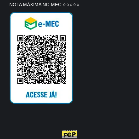
NOTA MÁXIMA NO MEC ⭐⭐⭐⭐⭐