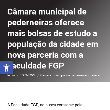
Câmara municipal de
pederneiras oferece
mais bolsas de estudo a
população da cidade em
nova parceria com a
Abrir a barra de ferramentas
Faculdade FGP
Você está aqui:
Início
FGP NEWS
Câmara municipal de pederneiras oferece…
A Faculdade FGP, na busca constante pela