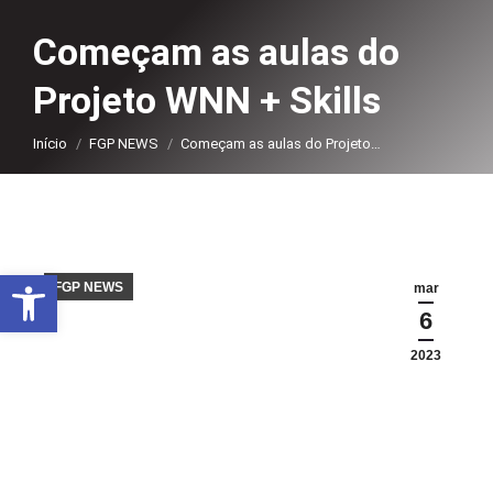
Começam as aulas do
Projeto WNN + Skills
Você está aqui:
Início
FGP NEWS
Começam as aulas do Projeto…
Abrir a barra de ferramentas
FGP NEWS
mar
6
2023