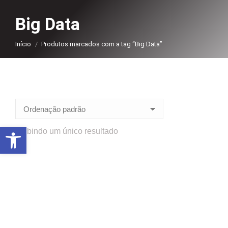
Big Data
Você está aqui:
Início
Produtos marcados com a tag “Big Data”
Abrir a barra de ferramentas
Exibindo um único resultado