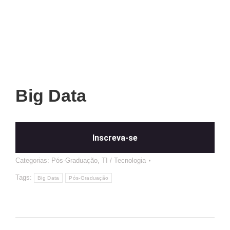
Big Data
Inscreva-se
Categorias:
Pós-Graduação
,
TI / Tecnologia
Tags:
Big Data
Pós-Graduação