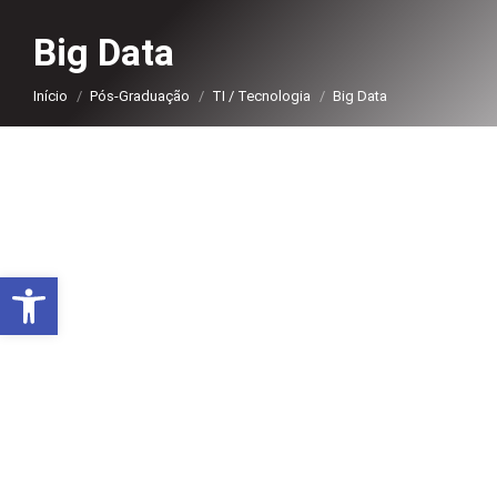
Big Data
Você está aqui:
Início
Pós-Graduação
TI / Tecnologia
Big Data
Abrir a barra de ferramentas