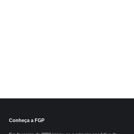
Direito Previdenciário
Inscreva-se
Conheça a FGP