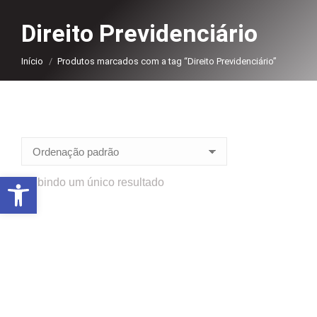
Direito Previdenciário
Você está aqui:
Início
Produtos marcados com a tag “Direito Previdenciário”
Abrir a barra de ferramentas
Exibindo um único resultado