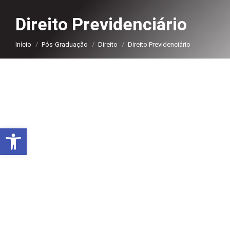
Direito Previdenciário
Você está aqui:
Início
Pós-Graduação
Direito
Direito Previdenciário
Abrir a barra de ferramentas