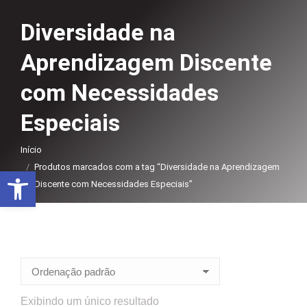
Diversidade na
Aprendizagem Discente
com Necessidades
Especiais
Você está aqui:
Início
Produtos marcados com a tag “Diversidade na Aprendizagem
Abrir a barra de ferramentas
Discente com Necessidades Especiais”
Exibindo um único resultado