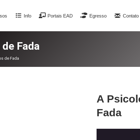
sos
Info
Portais EAD
Egresso
Contato
 de Fada
os de Fada
A Psicol
Fada