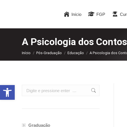
Início
FGP
Cur
A Psicologia dos Contos
Você está aqui:
Início
Pós-Graduação
Educação
A Psicologia dos Cont
Abrir a barra de ferramentas
Search:
Graduação