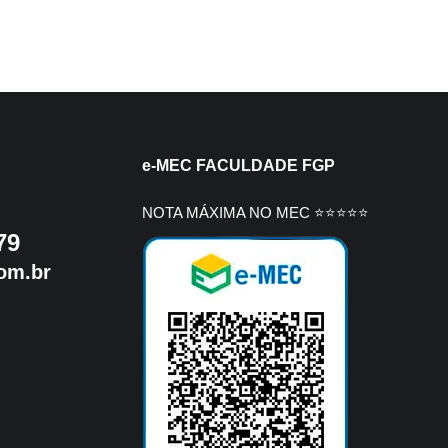
e-MEC FACULDADE FGP
NOTA MÁXIMA NO MEC ⭐⭐⭐⭐⭐
79
om.br