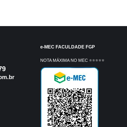
e-MEC FACULDADE FGP
NOTA MÁXIMA NO MEC ⭐⭐⭐⭐⭐
79
om.br