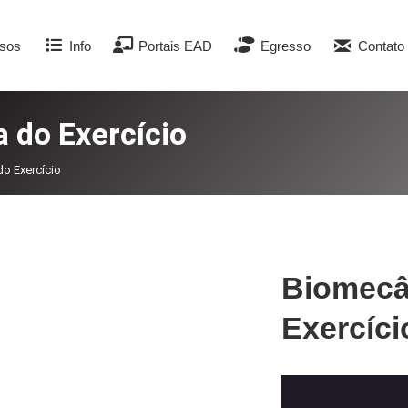
sos
Info
Portais EAD
Egresso
Contato
a do Exercício
do Exercício
Biomecân
Exercíci