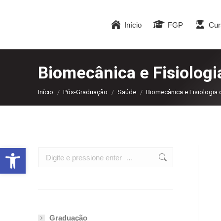
Início
FGP
Cur
Biomecânica e Fisiologi
Você está aqui:
Início
Pós-Graduação
Saúde
Biomecânica e Fisiologia 
Abrir a barra de ferramentas
Search:
Graduação