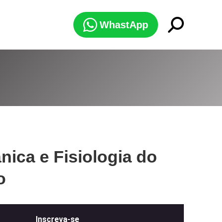
Search:
WhastApp
ica e Fisiologia do
o
Inscreva-se