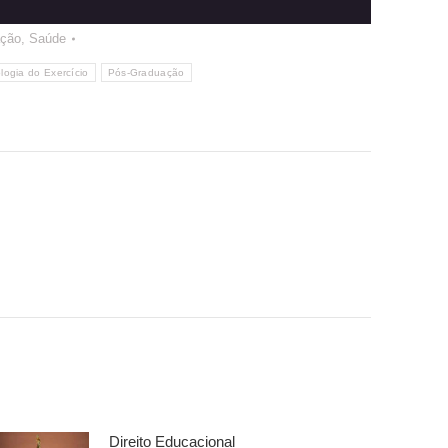
ção
,
Saúde
logia do Exercício
Pós-Graduação
Direito Educacional