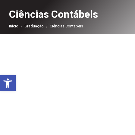
Ciências Contábeis
Você está aqui:
Início
Graduação
Ciências Contábeis
Abrir a barra de ferramentas