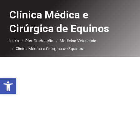
Clínica Médica e
Cirúrgica de Equinos
Você está aqui:
Início
Pós-Graduação
Medicina Veterinária
Clínica Médica e Cirúrgica de Equinos
Abrir a barra de ferramentas