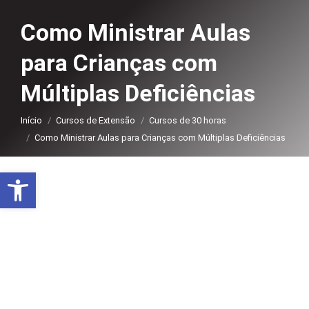
Como Ministrar Aulas
para Crianças com
Múltiplas Deficiências
Você está aqui:
Início
Cursos de Extensão
Cursos de 30 horas
Como Ministrar Aulas para Crianças com Múltiplas Deficiências
Abrir a barra de ferramentas