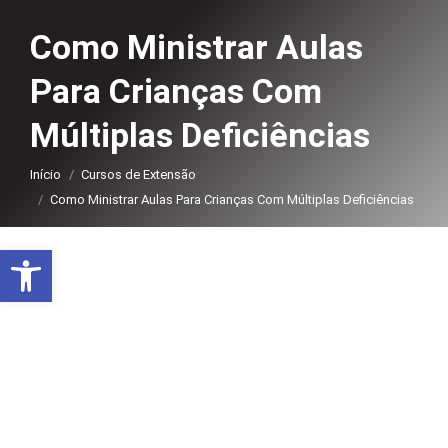
Como Ministrar Aulas
Para Crianças Com
Múltiplas Deficiências
Você está aqui:
Início
Cursos de Extensão
Como Ministrar Aulas Para Crianças Com Múltiplas Deficiências
Abrir a barra de ferramentas