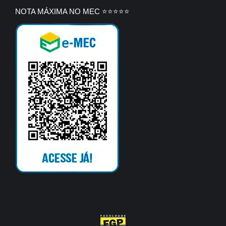
NOTA MÁXIMA NO MEC ⭐⭐⭐⭐⭐