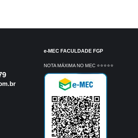
e-MEC FACULDADE FGP
NOTA MÁXIMA NO MEC ⭐⭐⭐⭐⭐
79
om.br