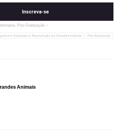
Inscreva-se
terinária
,
Pós-Graduação
magem em Ortopedia e Reprodução de Grandes Animais
Pós-Graduação
randes Animais