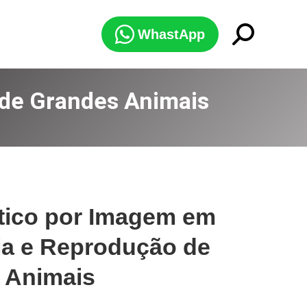
Search:
WhastApp
 de Grandes Animais
tico por Imagem em
ia e Reprodução de
 Animais