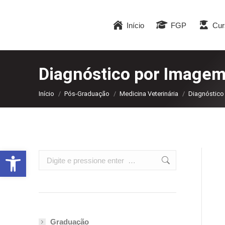
Início
FGP
Cur
Diagnóstico por Imagem
Você está aqui:
Início
Pós-Graduação
Medicina Veterinária
Diagnóstico
Abrir a barra de ferramentas
Search:
Graduação