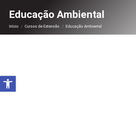
Educação Ambiental
Você está aqui:
Início
Cursos de Extensão
Educação Ambiental
Abrir a barra de ferramentas