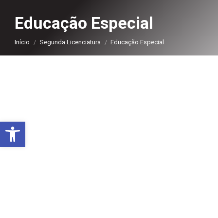
Educação Especial
Você está aqui:
Início
Segunda Licenciatura
Educação Especial
Abrir a barra de ferramentas