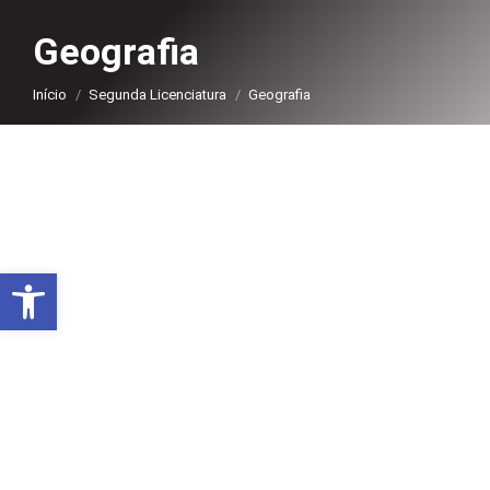
Geografia
Você está aqui:
Início
Segunda Licenciatura
Geografia
Abrir a barra de ferramentas