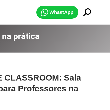
Search:
WhastApp
na prática
 CLASSROOM: Sala
para Professores na