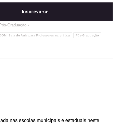
Inscreva-se
Pós-Graduação
 Sala de Aula para Professores na prática
Pós-Graduação
ada nas escolas municipais e estaduais neste