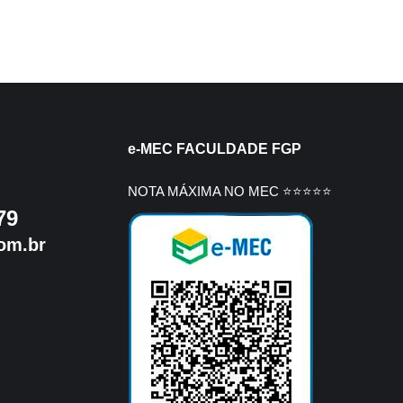
e-MEC FACULDADE FGP
NOTA MÁXIMA NO MEC ⭐⭐⭐⭐⭐
79
om.br