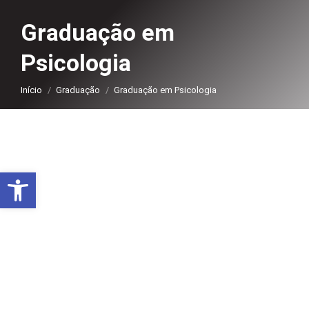
Graduação em
Psicologia
Você está aqui:
Início
Graduação
Graduação em Psicologia
Abrir a barra de ferramentas