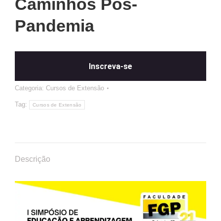
Caminhos Pós-
Pandemia
Inscreva-se
Categoria:
Cursos de Extensão
Tag:
Cursos de Extensão
Descrição