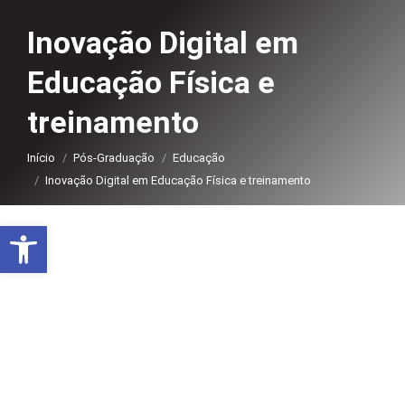
Inovação Digital em
Educação Física e
treinamento
Você está aqui:
Início
Pós-Graduação
Educação
Inovação Digital em Educação Física e treinamento
Abrir a barra de ferramentas