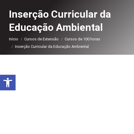
Inserção Curricular da
Educação Ambiental
Você está aqui:
Início
Cursos de Extensão
Cursos de 100 horas
Inserção Curricular da Educação Ambiental
Abrir a barra de ferramentas