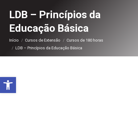
LDB – Princípios da
Educação Básica
Você está aqui:
Início
Cursos de Extensão
Cursos de 180 horas
LDB – Princípios da Educação Básica
Abrir a barra de ferramentas