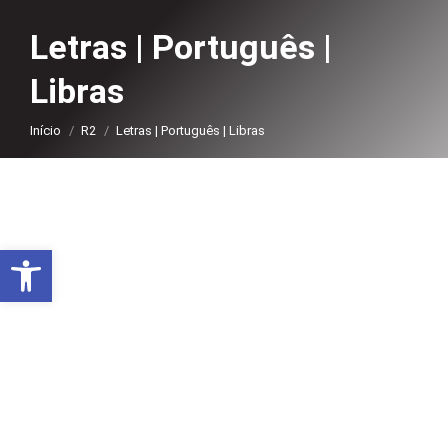
Letras | Português |
Libras
Você está aqui:
Início
R2
Letras | Português | Libras
Abrir a barra de ferramentas