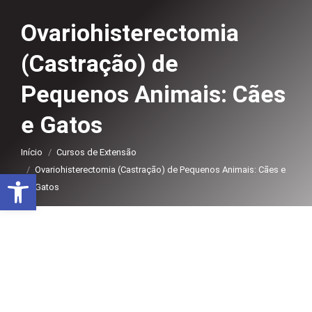
Ovariohisterectomia
(Castração) de
Pequenos Animais: Cães
e Gatos
Você está aqui:
Início
Cursos de Extensão
Ovariohisterectomia (Castração) de Pequenos Animais: Cães e
Abrir a barra de ferramentas
Gatos