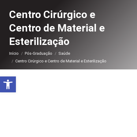
Centro Cirúrgico e
Centro de Material e
Esterilização
Você está aqui:
Início
Pós-Graduação
Saúde
Centro Cirúrgico e Centro de Material e Esterilização
Abrir a barra de ferramentas