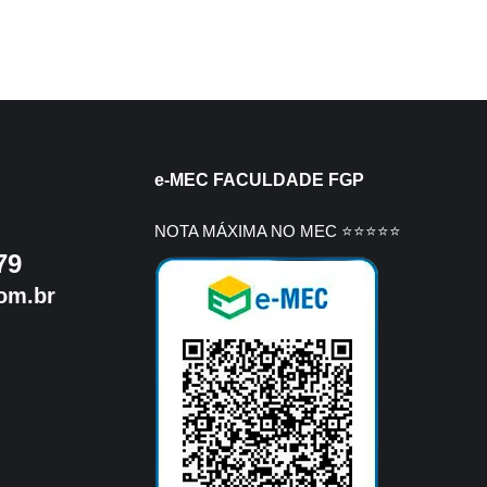
e-MEC FACULDADE FGP
NOTA MÁXIMA NO MEC ⭐⭐⭐⭐⭐
79
om.br