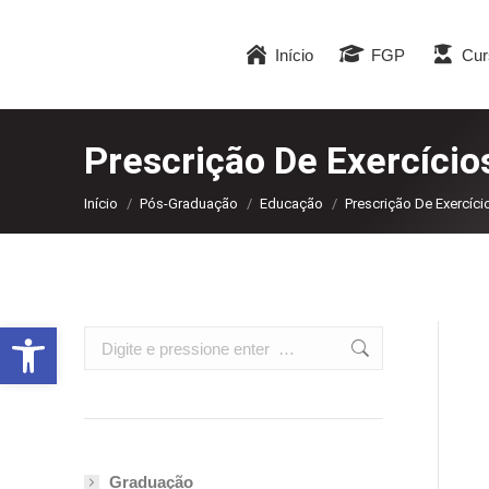
Início
FGP
Cur
Prescrição De Exercício
Você está aqui:
Início
Pós-Graduação
Educação
Prescrição De Exercíci
Abrir a barra de ferramentas
Search:
Graduação