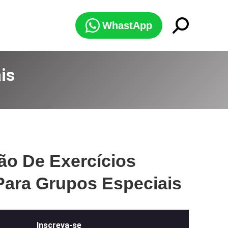
Search:
WhastApp
is
ão De Exercícios
Para Grupos Especiais
Inscreva-se