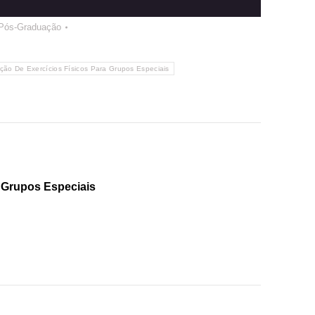
Pós-Graduação
ão De Exercícios Físicos Para Grupos Especiais
 Grupos Especiais