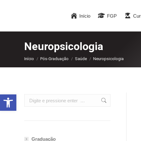
Início
FGP
Cur
Neuropsicologia
Você está aqui:
Início
Pós-Graduação
Saúde
Neuropsicologia
Abrir a barra de ferramentas
Search:
Graduação