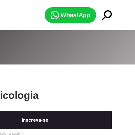
Search:
WhastApp
icologia
Inscreva-se
ção
,
Saúde