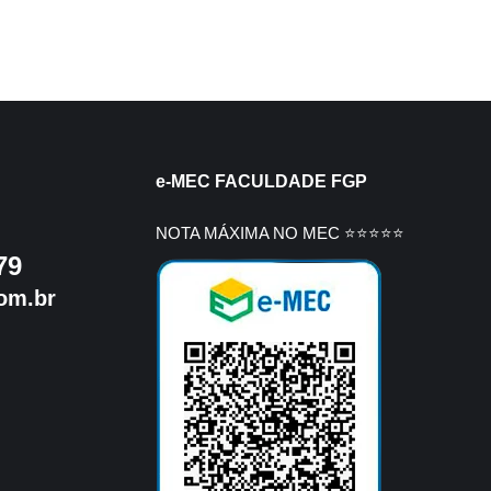
e-MEC FACULDADE FGP
NOTA MÁXIMA NO MEC ⭐⭐⭐⭐⭐
79
om.br