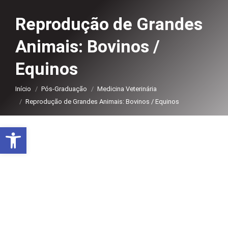
Reprodução de Grandes
Animais: Bovinos /
Equinos
Você está aqui:
Início
Pós-Graduação
Medicina Veterinária
Reprodução de Grandes Animais: Bovinos / Equinos
Abrir a barra de ferramentas