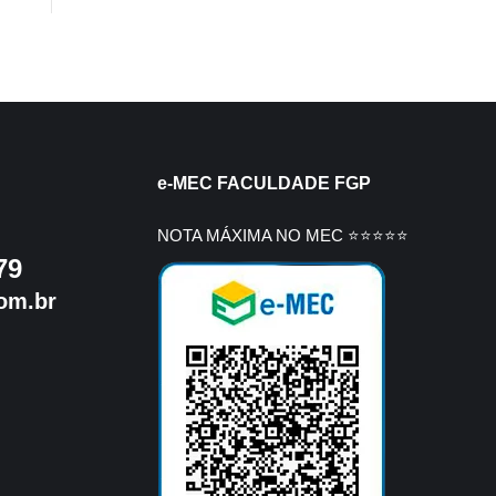
e-MEC FACULDADE FGP
NOTA MÁXIMA NO MEC ⭐⭐⭐⭐⭐
79
om.br