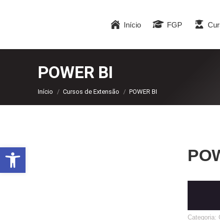
Início
FGP
Cur
POWER BI
Você está aqui:
Início
Cursos de Extensão
POWER BI
Abrir a barra de ferramentas
POW
Categoria: