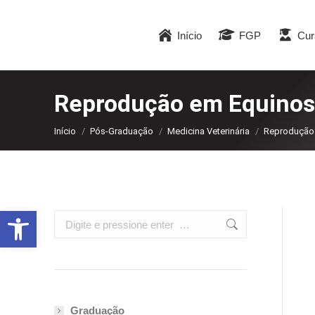
Início
FGP
Cur
Reprodução em Equinos
Você está aqui:
Início
Pós-Graduação
Medicina Veterinária
Reprodução
Abrir a barra de ferramentas
Search:
Graduação