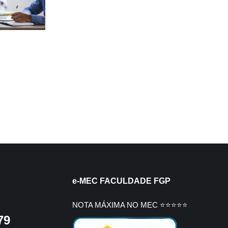
e-MEC FACULDADE FGP
NOTA MÁXIMA NO MEC ⭐⭐⭐⭐⭐
79