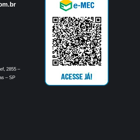
om.br
f, 2855 –
ras – SP