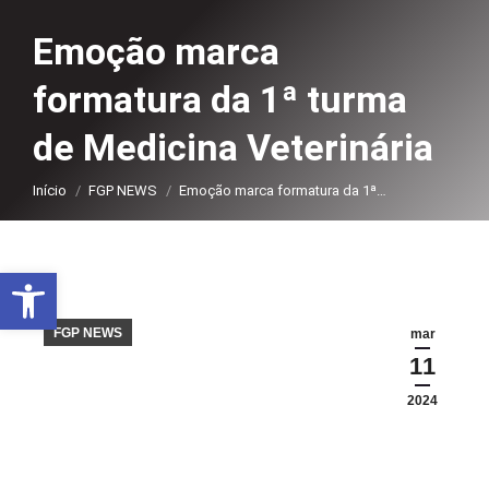
Emoção marca
formatura da 1ª turma
de Medicina Veterinária
Você está aqui:
Início
FGP NEWS
Emoção marca formatura da 1ª…
Abrir a barra de ferramentas
FGP NEWS
mar
11
2024