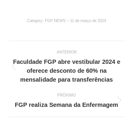
Category:
FGP NEWS
11 de março de 2024
Navegação
ANTERIOR
de
Faculdade FGP abre vestibular 2024 e
Post
post:
oferece desconto de 60% na
anterior:
mensalidade para transferências
PRÓXIMO
Próximo
FGP realiza Semana da Enfermagem
post: